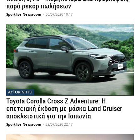
παρά ρεκόρ πωλήσεων
Sportlive Newsroom
-
30/07/2026 10:17
ΑΥΤΟΚΙΝΗΤΟ
Toyota Corolla Cross Z Adventure: Η
επετειακή έκδοση με μάσκα Land Cruiser
αποκλειστικά για την Ιαπωνία
Sportlive Newsroom
-
29/07/2026 22:17