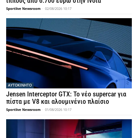
ίππους από 6.700 ευρώ στην Ινδία
Sportlive Newsroom
-
02/08/2026 10:17
ΑΥΤΟΚΙΝΗΤΟ
Jensen Interceptor GTX: Το νέο supercar για
πίστα με V8 και αλουμινένιο πλαίσιο
Sportlive Newsroom
-
01/08/2026 10:17