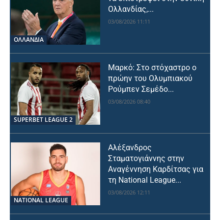
Ολλανδίας,...
03/08/2026 11:11
OΛΛΑΝΔΊΑ
Μαρκό: Στο στόχαστρο ο
πρώην του Ολυμπιακού
Ρούμπεν Σεμέδο...
03/08/2026 08:40
SUPERBET LEAGUE 2
Αλέξανδρος
Σταματογιάννης στην
Αναγέννηση Καρδίτσας για
τη National League...
03/08/2026 12:11
NATIONAL LEAGUE