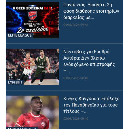
Πανιώνιος: Ξεκινά η 2η
φάση διάθεσης εισιτηρίων
διαρκείας με...
03/08/2026 09:56
ELITE LEAGUE
Νέντοβιτς για Ερυθρό
Αστέρα: Δεν βλέπω
ενδεχόμενο επιστροφής
–...
03/08/2026 00:40
ΕΥΡΩΠΗ
Κινγκς Κάνγκουα: Επέλεξα
τον Παναθηναϊκό για τους
τίτλους –...
03/08/2026 09:40