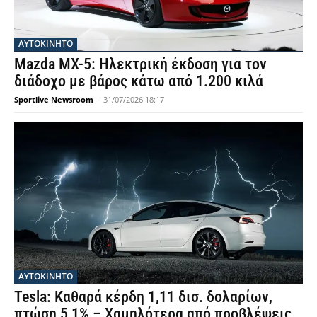
ΑΥΤΟΚΙΝΗΤΟ
Mazda MX-5: Ηλεκτρική έκδοση για τον
διάδοχο με βάρος κάτω από 1.200 κιλά
Sportlive Newsroom
-
31/07/2026 18:17
ΑΥΤΟΚΙΝΗΤΟ
Tesla: Καθαρά κέρδη 1,11 δισ. δολαρίων,
πτώση 5,1% – Χαμηλότερα από προβλέψεις