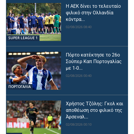
Η ΑΕΚ δίνει το τελευταίο
φιλικό στην Ολλανδία
κόντρα...
02/08/2026 08:40
SUPER LEAGUE 1
Πόρτο κατέκτησε το 26ο
Σούπερ Καπ Πορτογαλίας
με 1-0...
02/08/2026 00:40
ΠΟΡΤΟΓΑΛΙΑ
Χρήστος Τζόλης: Γκολ και
αποθέωση στο φιλικό της
Άρσεναλ...
02/08/2026 00:10