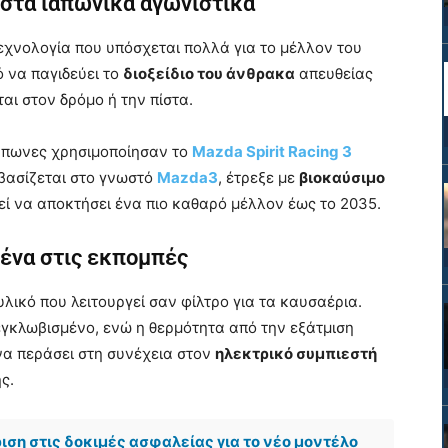
στα ιαπωνικά αγωνιστικά
χνολογία που υπόσχεται πολλά για το μέλλον του
ό να παγιδεύει το
διοξείδιο του άνθρακα
απευθείας
ται στον δρόμο ή την πίστα.
 Ιάπωνες χρησιμοποίησαν το
Mazda Spirit Racing 3
 βασίζεται στο γνωστό
Mazda3
, έτρεξε με
βιοκαύσιμο
ρεί να αποκτήσει ένα πιο καθαρό μέλλον έως το 2035.
μένα στις εκπομπές
υλικό που λειτουργεί σαν φίλτρο για τα καυσαέρια.
 εγκλωβισμένο, ενώ η θερμότητα από την εξάτμιση
να περάσει στη συνέχεια στον
ηλεκτρικό συμπιεστή
ς.
ιση στις δοκιμές ασφαλείας για το νέο μοντέλο