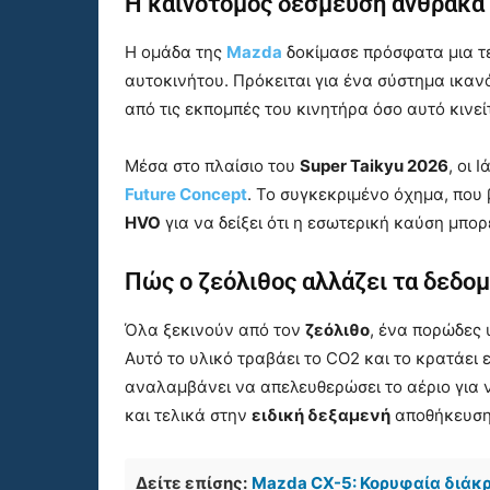
Η καινοτόμος δέσμευση άνθρακα 
Η ομάδα της
Mazda
δοκίμασε πρόσφατα μια τε
αυτοκινήτου. Πρόκειται για ένα σύστημα ικαν
από τις εκπομπές του κινητήρα όσο αυτό κινεί
Μέσα στο πλαίσιο του
Super Taikyu 2026
, οι
Future Concept
. Το συγκεκριμένο όχημα, που
HVO
για να δείξει ότι η εσωτερική καύση μπο
Πώς ο ζεόλιθος αλλάζει τα δεδο
Όλα ξεκινούν από τον
ζεόλιθο
, ένα πορώδες 
Αυτό το υλικό τραβάει το CO2 και το κρατάει
αναλαμβάνει να απελευθερώσει το αέριο για 
και τελικά στην
ειδική δεξαμενή
αποθήκευση
Δείτε επίσης:
Mazda CX-5: Κορυφαία διάκρ