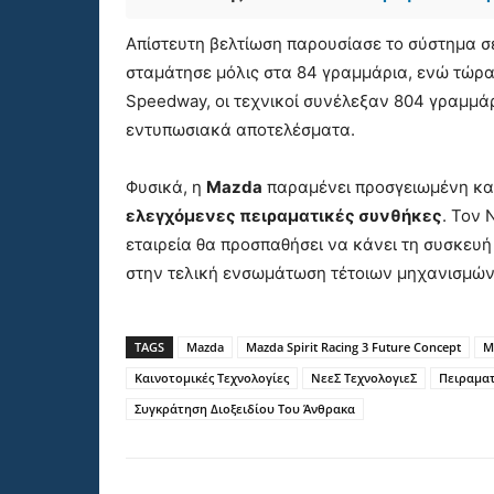
Απίστευτη βελτίωση παρουσίασε το σύστημα σε
σταμάτησε μόλις στα 84 γραμμάρια, ενώ τώρ
Speedway, οι τεχνικοί συνέλεξαν 804 γραμμάρ
εντυπωσιακά αποτελέσματα.
Φυσικά, η
Mazda
παραμένει προσγειωμένη καθ
ελεγχόμενες πειραματικές συνθήκες
. Τον 
εταιρεία θα προσπαθήσει να κάνει τη συσκευή
στην τελική ενσωμάτωση τέτοιων μηχανισμώ
TAGS
Mazda
Mazda Spirit Racing 3 Future Concept
M
Καινοτομικές Τεχνολογίες
ΝεεΣ ΤεχνολογιεΣ
Πειραμα
Συγκράτηση Διοξειδίου Του Άνθρακα