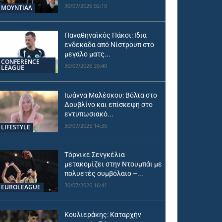
30/07/2026 02:10
ΜΟΥΝΤΙΆΛ
Παναθηναϊκός Πάκσι: Ιδια
ενδεκάδα από Νίστρουπ στο
μεγάλο ματς...
CONFERENCE
30/07/2026 20:40
LEAGUE
Ιωάννα Μαλέσκου: Βόλτα στο
Δουβλίνο και επίσκεψη στο
εντυπωσιακό...
30/07/2026 14:35
LIFESTYLE
Τόρνικε Σενγκέλια
μετακομίζει στην Ντουμπάι με
πολυετές συμβόλαιο –...
30/07/2026 16:41
EUROLEAGUE
Κουλιεράκης: Καταρχήν