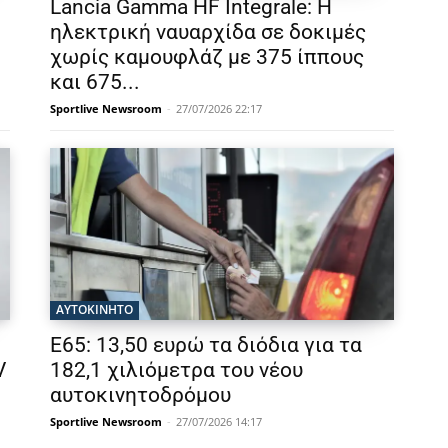
Lancia Gamma HF Integrale: Η
ηλεκτρική ναυαρχίδα σε δοκιμές
χωρίς καμουφλάζ με 375 ίππους
και 675...
Sportlive Newsroom
-
27/07/2026 22:17
ΑΥΤΟΚΙΝΗΤΟ
Ε65: 13,50 ευρώ τα διόδια για τα
V
182,1 χιλιόμετρα του νέου
αυτοκινητοδρόμου
Sportlive Newsroom
-
27/07/2026 14:17