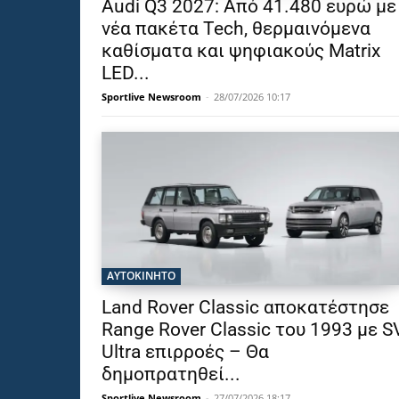
Audi Q3 2027: Από 41.480 ευρώ με
νέα πακέτα Tech, θερμαινόμενα
καθίσματα και ψηφιακούς Matrix
LED...
Sportlive Newsroom
-
28/07/2026 10:17
ΑΥΤΟΚΙΝΗΤΟ
Land Rover Classic αποκατέστησε
Range Rover Classic του 1993 με S
Ultra επιρροές – Θα
δημοπρατηθεί...
Sportlive Newsroom
-
27/07/2026 18:17