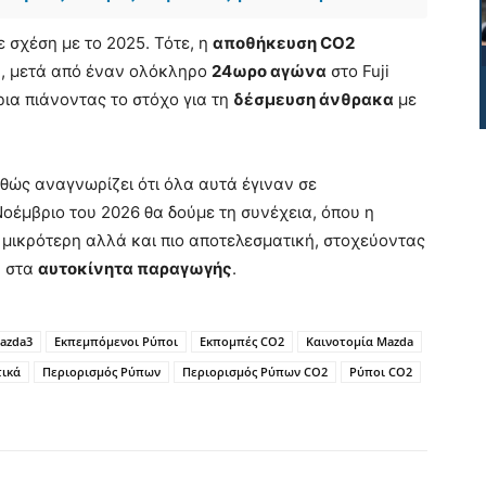
 σχέση με το 2025. Τότε, η
αποθήκευση CO2
α, μετά από έναν ολόκληρο
24ωρο αγώνα
στο Fuji
ια πιάνοντας το στόχο για τη
δέσμευση άνθρακα
με
ώς αναγνωρίζει ότι όλα αυτά έγιναν σε
Νοέμβριο του 2026 θα δούμε τη συνέχεια, όπου η
 μικρότερη αλλά και πιο αποτελεσματική, στοχεύοντας
ν στα
αυτοκίνητα παραγωγής
.
azda3
Εκπεμπόμενοι Ρύποι
Εκπομπές CO2
Καινοτομία Mazda
τικά
Περιορισμός Ρύπων
Περιορισμός Ρύπων CO2
Ρύποι CO2