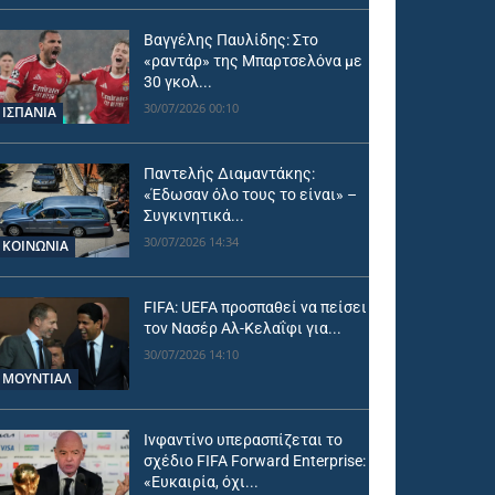
Βαγγέλης Παυλίδης: Στο
«ραντάρ» της Μπαρτσελόνα με
30 γκολ...
30/07/2026 00:10
ΙΣΠΑΝΙΑ
Παντελής Διαμαντάκης:
«Έδωσαν όλο τους το είναι» –
Συγκινητικά...
30/07/2026 14:34
ΚΟΙΝΩΝΙΑ
FIFA: UEFA προσπαθεί να πείσει
τον Νασέρ Αλ-Κελαΐφι για...
30/07/2026 14:10
ΜΟΥΝΤΙΆΛ
Ινφαντίνο υπερασπίζεται το
σχέδιο FIFA Forward Enterprise:
«Ευκαιρία, όχι...