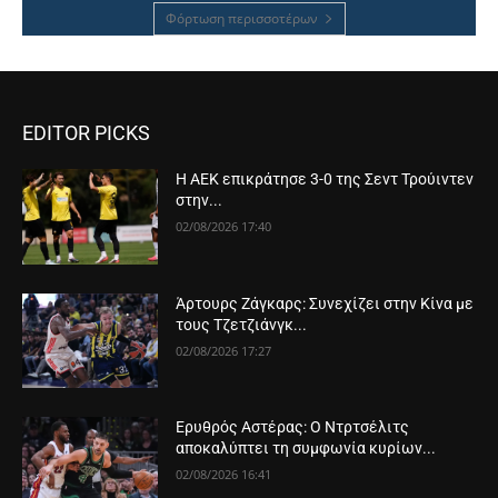
Φόρτωση περισσοτέρων
EDITOR PICKS
Η ΑΕΚ επικράτησε 3-0 της Σεντ Τρούιντεν
στην...
02/08/2026 17:40
Άρτουρς Ζάγκαρς: Συνεχίζει στην Κίνα με
τους Τζετζιάνγκ...
02/08/2026 17:27
Ερυθρός Αστέρας: Ο Ντρτσέλιτς
αποκαλύπτει τη συμφωνία κυρίων...
02/08/2026 16:41