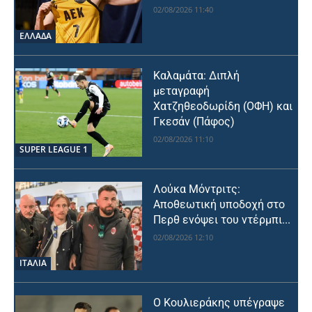
02/08/2026 11:40
ΕΛΛΑΔΑ
Καλαμάτα: Διπλή
μεταγραφή
Χατζηθεοδωρίδη (ΟΦΗ) και
Γκεσάν (Πάφος)
02/08/2026 11:10
SUPER LEAGUE 1
Λούκα Μόντριτς:
Αποθεωτική υποδοχή στο
Περθ ενόψει του ντέρμπι...
02/08/2026 12:10
ΙΤΑΛΙΑ
Ο Κουλιεράκης υπέγραψε