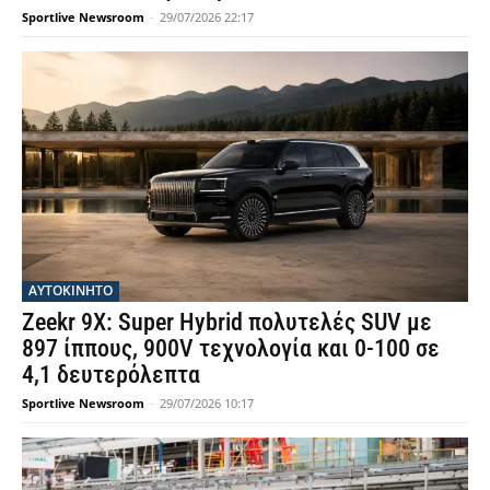
Sportlive Newsroom
-
29/07/2026 22:17
ΑΥΤΟΚΙΝΗΤΟ
Zeekr 9X: Super Hybrid πολυτελές SUV με
897 ίππους, 900V τεχνολογία και 0-100 σε
4,1 δευτερόλεπτα
Sportlive Newsroom
-
29/07/2026 10:17