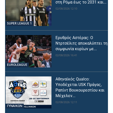
στη Ρόμα έως το 2031 και...
02/08/2026 12:10
SUPER LEAGUE 1
Ερυθρός Αστέρας: Ο
Ντρτσέλιτς αποκαλύπτει τη
συμφωνία κυρίων με...
02/08/2026 16:41
EUROLEAGUE
Αθηναϊκός Qualco:
Υποδέχεται USK Πράγας,
Ραπίντ Βουκουρεστίου και
Μέχελεν...
02/08/2026 12:11
ΓΥΝΑΙΚΩΝ