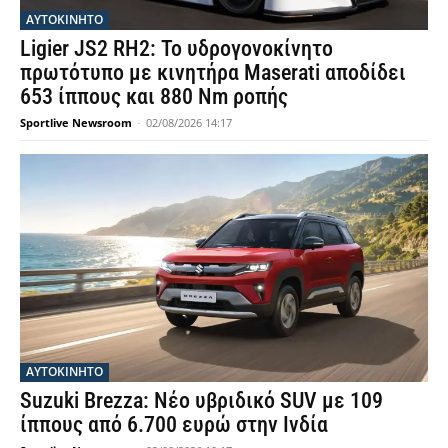
ΑΥΤΟΚΙΝΗΤΟ
Ligier JS2 RH2: Το υδρογονοκίνητο
πρωτότυπο με κινητήρα Maserati αποδίδει
653 ίππους και 880 Nm ροπής
Sportlive Newsroom
-
02/08/2026 14:17
ΑΥΤΟΚΙΝΗΤΟ
Suzuki Brezza: Νέο υβριδικό SUV με 109
ίππους από 6.700 ευρώ στην Ινδία