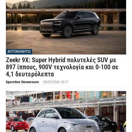
ΑΥΤΟΚΙΝΗΤΟ
Zeekr 9X: Super Hybrid πολυτελές SUV με
897 ίππους, 900V τεχνολογία και 0-100 σε
4,1 δευτερόλεπτα
Sportlive Newsroom
-
29/07/2026 10:17