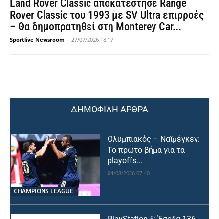
Land Rover Classic αποκατέστησε Range
Rover Classic του 1993 με SV Ultra επιρροές
– Θα δημοπρατηθεί στη Monterey Car...
Sportlive Newsroom
-
27/07/2026 18:17
ΔΗΜΟΦΙΛΗ ΑΡΘΡΑ
Ολυμπιακός – Ναϊμέγκεν:
Το πρώτο βήμα για τα
playoffs...
04/08/2026 07:40
CHAMPIONS LEAGUE
PlayStation 5: Έσοδα 136