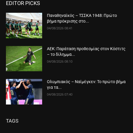
EDITOR PICKS
Παναθηναϊκός – ΤΣΣΚΑ 1948: Πρώτο
βήμα πρόκρισης στο...
04/08/2026 08:41
ΑΕΚ: Παράταση προθεσμίας στον Κόστιτς
– το δίλημμα...
04/08/2026 08:10
Ολυμπιακός – Ναϊμέγκεν: Το πρώτο βήμα
για τα...
04/08/2026 07:40
TAGS