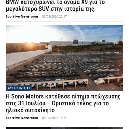
BMW κατοχυρώνει το όνομα X9 για το
μεγαλύτερο SUV στην ιστορία της
Sportlive Newsroom
-
03/08/2026 22:17
ΑΥΤΟΚΙΝΗΤΟ
Η Sono Motors κατέθεσε αίτημα πτώχευσης
στις 31 Ιουλίου – Οριστικό τέλος για το
ηλιακό αυτοκίνητο
Sportlive Newsroom
-
03/08/2026 18:17