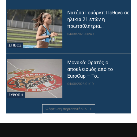
Νατάσα Γουόρντ: Πέθανε σε
ηλικία 21 ετών η
πρωταθλήτρια...
04/08/2026 00:40
ΣΤΙΒΟΣ
Μονακό: Ορατός ο
αποκλεισμός από το
EuroCup – Το...
04/08/2026 01:10
ΕΥΡΩΠΗ
Φόρτωση περισσοτέρων